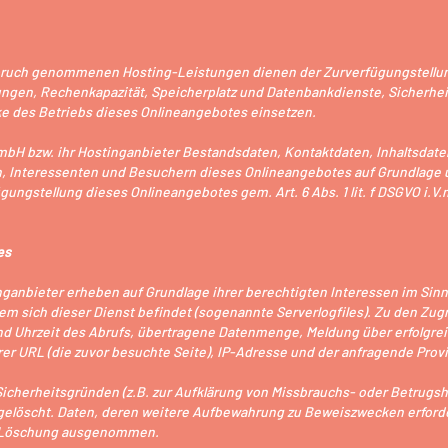
spruch genommenen Hosting-Leistungen dienen der Zurverfügungstellun
tungen, Rechenkapazität, Speicherplatz und Datenbankdienste, Sicherhe
e des Betriebs dieses Onlineangebotes einsetzen.
GmbH bzw. ihr Hostinganbieter Bestandsdaten, Kontaktdaten, Inhaltsdat
Interessenten und Besuchern dieses Onlineangebotes auf Grundlage u
gungstellung dieses Onlineangebotes gem. Art. 6 Abs. 1 lit. f DSGVO i.V
es
ganbieter erheben auf Grundlage ihrer berechtigten Interessen im Sinne d
 dem sich dieser Dienst befindet (sogenannte Serverlogfiles). Zu den Zu
d Uhrzeit des Abrufs, übertragene Datenmenge, Meldung über erfolgrei
er URL (die zuvor besuchte Seite), IP-Adresse und der anfragende Provi
Sicherheitsgründen (z.B. zur Aufklärung von Missbrauchs- oder Betrugs
elöscht. Daten, deren weitere Aufbewahrung zu Beweiszwecken erforderl
er Löschung ausgenommen.