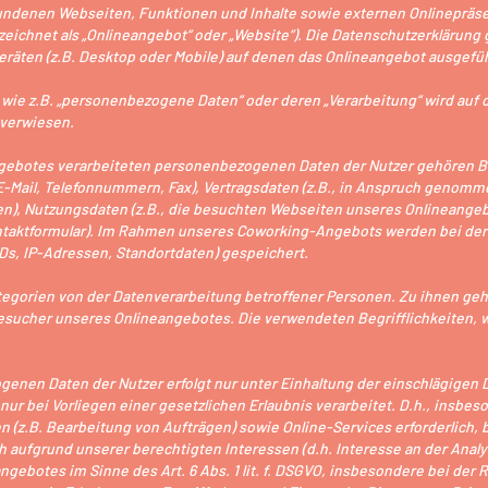
ndenen Webseiten, Funktionen und Inhalte sowie externen Onlinepräsen
zeichnet als „Onlineangebot“ oder „Website“). Die Datenschutzerklärung
räten (z.B. Desktop oder Mobile) auf denen das Onlineangebot ausgefüh
wie z.B. „personenbezogene Daten“ oder deren „Verarbeitung“ wird auf di
verwiesen.
gebotes verarbeiteten personenbezogenen Daten der Nutzer gehören B
E-Mail, Telefonnummern, Fax), Vertragsdaten (z.B., in Anspruch genom
n), Nutzungsdaten (z.B., die besuchten Webseiten unseres Onlineangeb
ontaktformular). Im Rahmen unseres Coworking-Angebots werden bei der N
s, IP-Adressen, Standortdaten) gespeichert.
Kategorien von der Datenverarbeitung betroffener Personen. Zu ihnen ge
sucher unseres Onlineangebotes. Die verwendeten Begrifflichkeiten, wie
genen Daten der Nutzer erfolgt nur unter Einhaltung der einschlägige
nur bei Vorliegen einer gesetzlichen Erlaubnis verarbeitet. D.h., insbe
 (z.B. Bearbeitung von Aufträgen) sowie Online-Services erforderlich, b
uch aufgrund unserer berechtigten Interessen (d.h. Interesse an der Ana
ngebotes im Sinne des Art. 6 Abs. 1 lit. f. DSGVO, insbesondere bei de