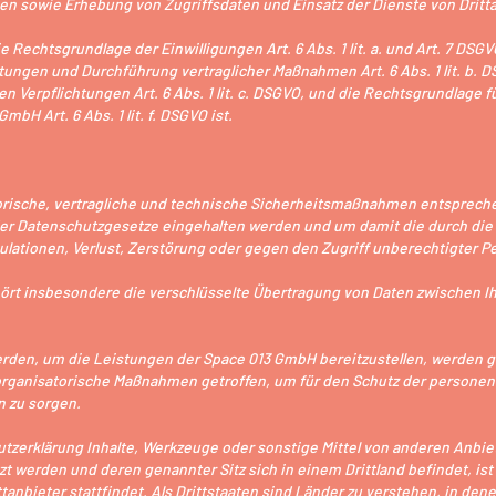
en sowie Erhebung von Zugriffsdaten und Einsatz der Dienste von Dritt
e Rechtsgrundlage der Einwilligungen Art. 6 Abs. 1 lit. a. und Art. 7 DSG
stungen und Durchführung vertraglicher Maßnahmen Art. 6 Abs. 1 lit. b. 
hen Verpflichtungen Art. 6 Abs. 1 lit. c. DSGVO, und die Rechtsgrundlage 
bH Art. 6 Abs. 1 lit. f. DSGVO ist.
atorische, vertragliche und technische Sicherheitsmaßnahmen entsprec
n der Datenschutzgesetze eingehalten werden und um damit die durch di
pulationen, Verlust, Zerstörung oder gegen den Zugriff unberechtigter P
rt insbesondere die verschlüsselte Übertragung von Daten zwischen 
rden, um die Leistungen der Space 013 GmbH bereitzustellen, werden 
organisatorische Maßnahmen getroffen, um für den Schutz der person
n zu sorgen.
tzerklärung Inhalte, Werkzeuge oder sonstige Mittel von anderen Anbi
tzt werden und deren genannter Sitz sich in einem Drittland befindet, i
ittanbieter stattfindet. Als Drittstaaten sind Länder zu verstehen, in de