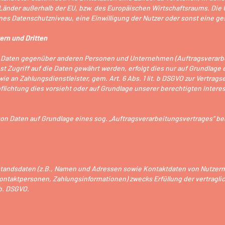
h Länder außerhalb der EU, bzw. des Europäischen Wirtschaftsraums. Die 
s Datenschutzniveau, eine Einwilligung der Nutzer oder sonst eine gese
ern und Dritten
 Daten gegenüber anderen Personen und Unternehmen (Auftragsverarbei
st Zugriff auf die Daten gewährt werden, erfolgt dies nur auf Grundlage 
e an Zahlungsdienstleister, gem. Art. 6 Abs. 1 lit. b DSGVO zur Vertragser
pflichtung dies vorsieht oder auf Grundlage unserer berechtigten Intere
 von Daten auf Grundlage eines sog. „Auftragsverarbeitungsvertrages“ be
tandsdaten (z.B., Namen und Adressen sowie Kontaktdaten von Nutzern),
aktpersonen, Zahlungsinformationen) zwecks Erfüllung der vertraglic
 b. DSGVO.