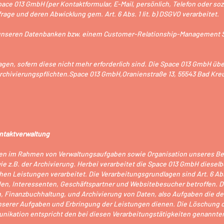
ace 013 GmbH (per Kontaktformular, E-Mail, persönlich, Telefon oder so
age und deren Abwicklung gem. Art. 6 Abs. 1 lit. b) DSGVO verarbeitet.
 unseren Datenbanken bzw. einem Customer-Relationship-Management S
gen, sofern diese nicht mehr erforderlich sind. Die Space 013 GmbH überp
 Archivierungspflichten.Space 013 GmbH,Oranienstraße 13, 55543 Bad Kr
ntaktverwaltung
ten im Rahmen von Verwaltungsaufgaben sowie Organisation unseres Be
wie z.B. der Archivierung. Herbei verarbeitet die Space 013 GmbH diesel
n Leistungen verarbeitet. Die Verarbeitungsgrundlagen sind Art. 6 Abs. 1 li
en, Interessenten, Geschäftspartner und Websitebesucher betroffen. D
on, Finanzbuchhaltung, und Archivierung von Daten, also Aufgaben die d
erer Aufgaben und Erbringung der Leistungen dienen. Die Löschung der
nikation entspricht den bei diesen Verarbeitungstätigkeiten genannt