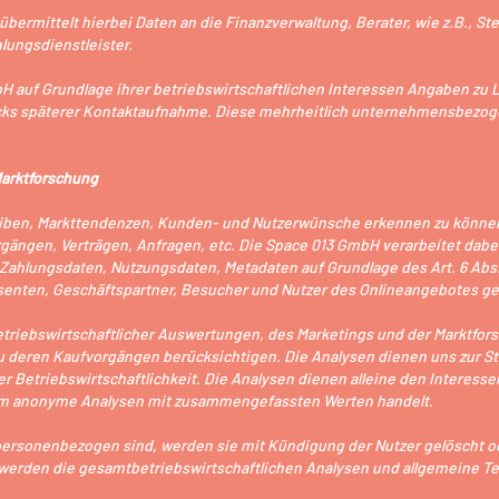
bermittelt hierbei Daten an die Finanzverwaltung, Berater, wie z.B., St
lungsdienstleister.
H auf Grundlage ihrer betriebswirtschaftlichen Interessen Angaben zu L
ecks späterer Kontaktaufnahme. Diese mehrheitlich unternehmensbezog
Marktforschung
treiben, Markttendenzen, Kunden- und Nutzerwünsche erkennen zu können
rgängen, Verträgen, Anfragen, etc. Die Space 013 GmbH verarbeitet dab
hlungsdaten, Nutzungsdaten, Metadaten auf Grundlage des Art. 6 Abs. 1
senten, Geschäftspartner, Besucher und Nutzer des Onlineangebotes g
triebswirtschaftlicher Auswertungen, des Marketings und der Marktforsc
zu deren Kaufvorgängen berücksichtigen. Die Analysen dienen uns zur St
 Betriebswirtschaftlichkeit. Die Analysen dienen alleine den Interess
t um anonyme Analysen mit zusammengefassten Werten handelt.
 personenbezogen sind, werden sie mit Kündigung der Nutzer gelöscht o
n werden die gesamtbetriebswirtschaftlichen Analysen und allgemeine